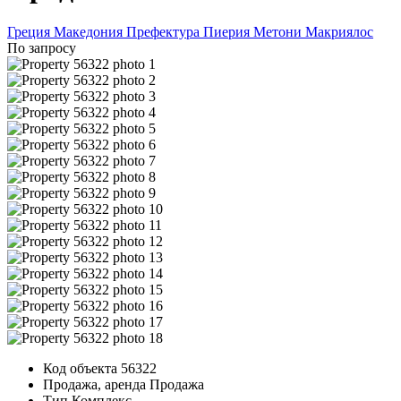
Греция
Македония
Префектура Пиерия
Метони
Макриялос
По запросу
Код объекта
56322
Продажа, аренда
Продажа
Тип
Комплекс