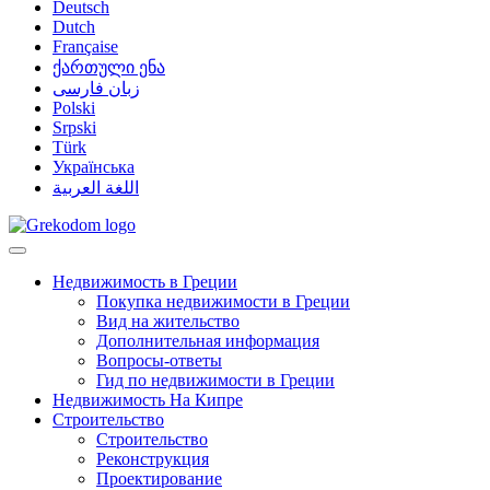
Deutsch
Dutch
Française
ქართული ენა
زبان فارسی
Polski
Srpski
Türk
Українська
اللغة العربية
Недвижимость в Греции
Покупка недвижимости в Греции
Вид на жительство
Дополнительная информация
Вопросы-ответы
Гид по недвижимости в Греции
Недвижимость На Кипре
Строительство
Строительство
Реконструкция
Проектирование