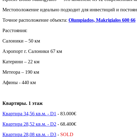
Местоположение идеально подходит для инвестиций и постоя
Точное расположение объекта:
Olumpiados, Makrigialos 600 66
Расстояния:
Салоники – 50 км
Аэропорт г. Салоники 67 км
Катерини – 22 км
Метеора – 190 км
Афины - 440 км
Квартиры. 1 этаж
Квартира 34,56 кв.м. - D1
- 83.000€
Квартира 28,52 кв.м. - D2
- 68.400€
Квартира 28,08 кв.м. - D3
-
SOLD