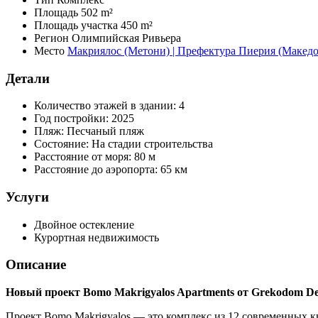
Площадь
502 m²
Площадь участка
450 m²
Регион
Олимпийская Ривьера
Место
Макриялос (Метони) | Префектура Пиерия (Макед
Детали
Количество этажей в здании:
4
Год постройки:
2025
Пляж:
Песчаный пляж
Состояние:
На стадии строительства
Расстояние от моря:
80 м
Расстояние до аэропорта:
65 км
Услуги
Двойное остекление
Курортная недвижимость
Описание
Новый проект Bomo Makrigyalos Apartments от Grekodom De
Проект Bomo Makrigyalos — это комплекс из 12 современных к