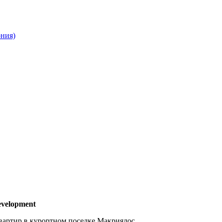
ония)
velopment
вартир в курортном поселке Макриялос.