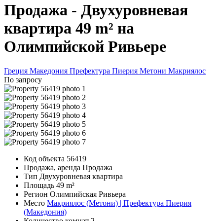
Продажа - Двухуровневая
квартира 49 m² на
Олимпийской Ривьере
Греция
Македония
Префектура Пиерия
Метони
Макриялос
По запросу
Код объекта
56419
Продажа, аренда
Продажа
Тип
Двухуровневая квартира
Площадь
49 m²
Регион
Олимпийская Ривьера
Место
Макриялос (Метони) | Префектура Пиерия
(Македония)
Количество комнат
2