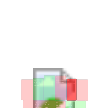
D10
D9
Duplex 49m²
Duplex 49m²
D11
D8
D12
D7
117000€
Unavailable
Duplex 49m²
Duplex 49m²
Duplex 62m²
Duplex 62m²
118300€
Sold
Unavailable
Sold
D6
D5
D4
D3
D2
D1
Flat 33m²
Flat 29m²
Flat 28m²
Flat 28m²
Flat 29m²
Flat 33m²
Reserved
Unavailable
Sold
Sold
68400€
80000€