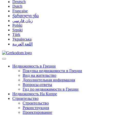
Deutsch
Dutch
Française
ქართული ენა
زبان فارسی
Polski
Srpski
Türk
Українська
اللغة العربية
Недвижимость в Греции
Покупка недвижимости в Греции
Вид на жительство
Дополнительная информация
Вопросы-ответы
Гид по недвижимости в Греции
Недвижимость На Кипре
Строительство
Строительство
Реконструкция
Проектирование