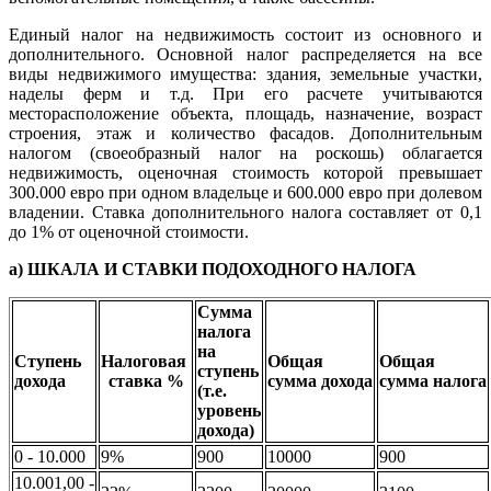
Единый налог на недвижимость состоит из основного и
дополнительного. Основной налог распределяется на все
виды недвижимого имущества: здания, земельные участки,
наделы ферм и т.д. При его расчете учитываются
месторасположение объекта, площадь, назначение, возраст
строения, этаж и количество фасадов. Дополнительным
налогом (своеобразный налог на роскошь) облагается
недвижимость, оценочная стоимость которой превышает
300.000 евро при одном владельце и 600.000 евро при долевом
владении. Ставка дополнительного налога составляет от 0,1
до 1% от оценочной стоимости.
а)
ШКАЛА И СТАВКИ ПОДОХОДНОГО НАЛОГА
Сумма
налога
на
Ступень
Налоговая
Общая
Общая
ступень
дохода
ставка %
сумма
дохода
сумма
налога
(т.е.
уровень
дохода)
0 - 10.000
9%
900
10000
900
10.001,00 -