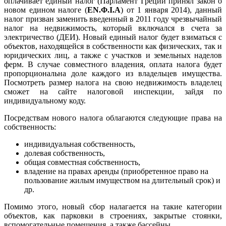
оплачивает единый налог (Парламент Греции принял закон о
новом едином налоге (
ΕΝ.Φ.Ι.Α
) от 1 января 2014), данный
налог призван заменить введенный в 2011 году чрезвычайный
налог на недвижимость, который включался в счета за
электричество (ДЕИ). Новый единый налог будет взиматься с
объектов, находящейся в собственности как физических, так и
юридических лиц, а также с участков и земельных наделов
ферм. В случае совместного владения, оплата налога будет
пропорциональна доле каждого из владельцев имущества.
Посмотреть размер налога на свою недвижимость владелец
сможет на сайте налоговой инспекции, зайдя по
индивидуальному коду.
Посредствам нового налога облагаются следующие права на
собственность:
индивидуальная собственность,
долевая собственность,
общая совместная собственность,
владение на правах аренды (приобретенное право на
пользование жилым имуществом на длительный срок) и
др.
Помимо этого, новый сбор налагается на такие категории
объектов, как парковки в строениях, закрытые стоянки,
вспомогательные помещения, а также бассейны.