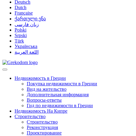
Deutsch
Dutch
Française
ქართული ენა
زبان فارسی
Polski
Srpski
Türk
Українська
اللغة العربية
Недвижимость в Греции
Покупка недвижимости в Греции
Вид на жительство
Дополнительная информация
Вопросы-ответы
Гид по недвижимости в Греции
Недвижимость На Кипре
Строительство
Строительство
Реконструкция
Проектирование