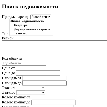
Поиск недвижимости
Продажа, аренда
Тип
Регион
Код объекта
Цена от
Цена до
Площадь от
Площадь до
Этаж от
Этаж до
Кол-во комнат от
Кол-во комнат до