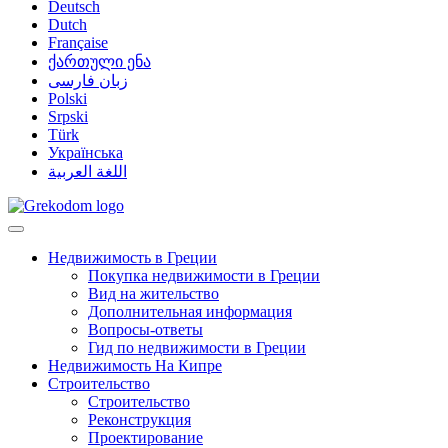
Deutsch
Dutch
Française
ქართული ენა
زبان فارسی
Polski
Srpski
Türk
Українська
اللغة العربية
Недвижимость в Греции
Покупка недвижимости в Греции
Вид на жительство
Дополнительная информация
Вопросы-ответы
Гид по недвижимости в Греции
Недвижимость На Кипре
Строительство
Строительство
Реконструкция
Проектирование