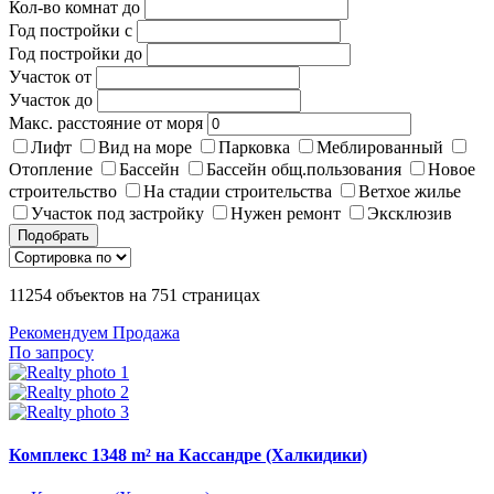
Кол-во комнат до
Год постройки с
Год постройки до
Участок от
Участок до
Макс. расстояние от моря
Лифт
Вид на море
Парковка
Меблированный
Отопление
Бассейн
Бассейн общ.пользования
Новое
строительство
На стадии строительства
Ветхое жилье
Участок под застройку
Нужен ремонт
Эксклюзив
Подобрать
11254
объектов на
751
страницах
Рекомендуем
Продажа
По запросу
Комплекс 1348 m² на Кассандре (Халкидики)