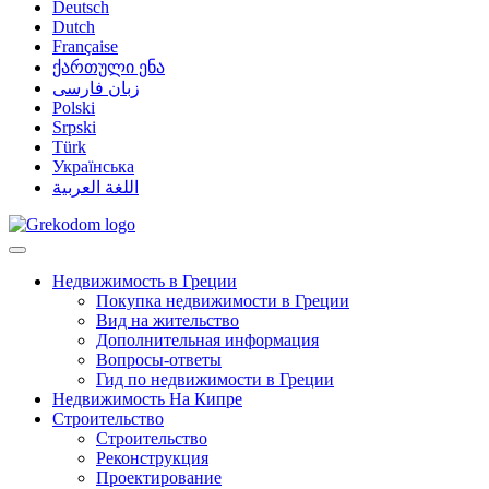
Deutsch
Dutch
Française
ქართული ენა
زبان فارسی
Polski
Srpski
Türk
Українська
اللغة العربية
Недвижимость в Греции
Покупка недвижимости в Греции
Вид на жительство
Дополнительная информация
Вопросы-ответы
Гид по недвижимости в Греции
Недвижимость На Кипре
Строительство
Строительство
Реконструкция
Проектирование