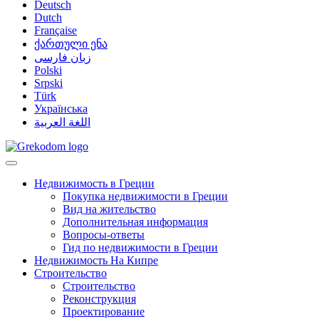
Deutsch
Dutch
Française
ქართული ენა
زبان فارسی
Polski
Srpski
Türk
Українська
اللغة العربية
Недвижимость в Греции
Покупка недвижимости в Греции
Вид на жительство
Дополнительная информация
Вопросы-ответы
Гид по недвижимости в Греции
Недвижимость На Кипре
Строительство
Строительство
Реконструкция
Проектирование