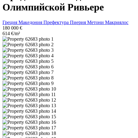
Олимпийской Ривьере
Греция
Македония
Префектура Пиерия
Метони
Макриялос
180 000 €
614 €/m²