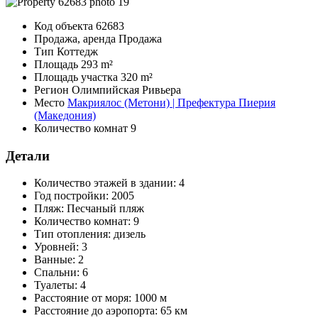
Код объекта
62683
Продажа, аренда
Продажа
Тип
Коттедж
Площадь
293 m²
Площадь участка
320 m²
Регион
Олимпийская Ривьера
Место
Макриялос (Метони) | Префектура Пиерия
(Македония)
Количество комнат
9
Детали
Количество этажей в здании:
4
Год постройки:
2005
Пляж:
Песчаный пляж
Количество комнат:
9
Тип отопления:
дизель
Уровней:
3
Ванные:
2
Спальни:
6
Туалеты:
4
Расстояние от моря:
1000 м
Расстояние до аэропорта:
65 км