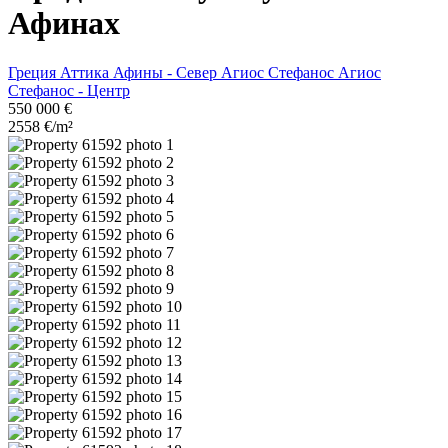
Афинах
Греция
Аттика
Афины - Север
Агиос Стефанос
Агиос
Стефанос - Центр
550 000 €
2558 €/m²