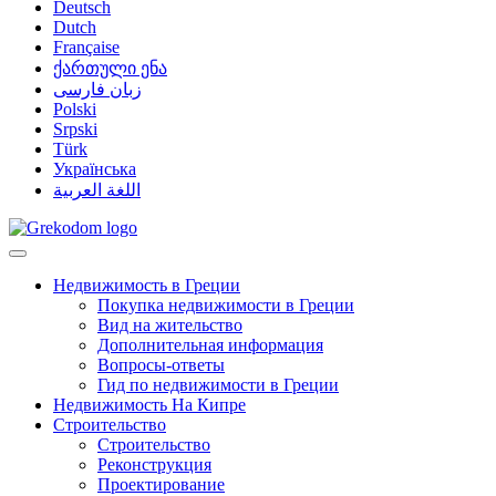
Deutsch
Dutch
Française
ქართული ენა
زبان فارسی
Polski
Srpski
Türk
Українська
اللغة العربية
Недвижимость в Греции
Покупка недвижимости в Греции
Вид на жительство
Дополнительная информация
Вопросы-ответы
Гид по недвижимости в Греции
Недвижимость На Кипре
Строительство
Строительство
Реконструкция
Проектирование