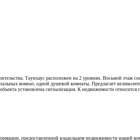
оительства. Таyнхаус расположен на 2 уровнях. Восьмой этаж со
спальных комнат, одной душевой комнаты. Предлагает великолеп
 объекта установлена сигнализация. К недвижимости относится 
рмации, предоставленной владельцем недвижимости нашей комп