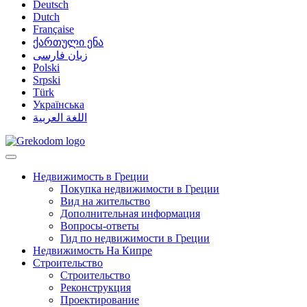
Deutsch
Dutch
Française
ქართული ენა
زبان فارسی
Polski
Srpski
Türk
Українська
اللغة العربية
Недвижимость в Греции
Покупка недвижимости в Греции
Вид на жительство
Дополнительная информация
Вопросы-ответы
Гид по недвижимости в Греции
Недвижимость На Кипре
Строительство
Строительство
Реконструкция
Проектирование