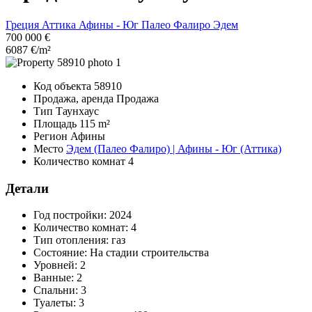
Греция
Аттика
Афины - Юг
Палео Фалиро
Эдем
700 000 €
6087 €/m²
Код объекта
58910
Продажа, аренда
Продажа
Тип
Таунхаус
Площадь
115 m²
Регион
Афины
Место
Эдем (Палео Фалиро) | Афины - Юг (Аттика)
Количество комнат
4
Детали
Год постройки:
2024
Количество комнат:
4
Тип отопления:
газ
Состояние:
На стадии строительства
Уровней:
2
Ванные:
2
Спальни:
3
Туалеты:
3