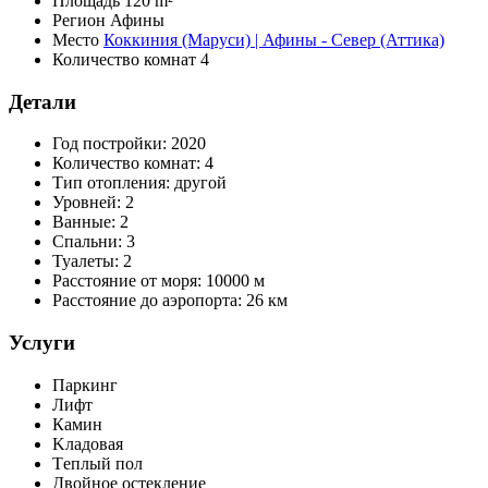
Площадь
120 m²
Регион
Афины
Место
Коккиния (Маруси) | Афины - Север (Аттика)
Количество комнат
4
Детали
Год постройки:
2020
Количество комнат:
4
Тип отопления:
другой
Уровней:
2
Ванные:
2
Спальни:
3
Туалеты:
2
Расстояние от моря:
10000 м
Расстояние до аэропорта:
26 км
Услуги
Паркинг
Лифт
Камин
Kладовая
Τеплый пол
Двойное остекление