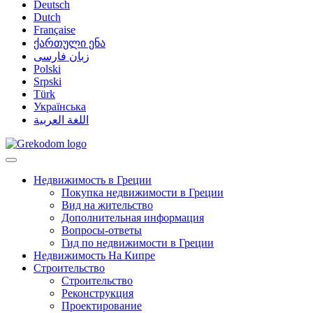
Deutsch
Dutch
Française
ქართული ენა
زبان فارسی
Polski
Srpski
Türk
Українська
اللغة العربية
Недвижимость в Греции
Покупка недвижимости в Греции
Вид на жительство
Дополнительная информация
Вопросы-ответы
Гид по недвижимости в Греции
Недвижимость На Кипре
Строительство
Строительство
Реконструкция
Проектирование