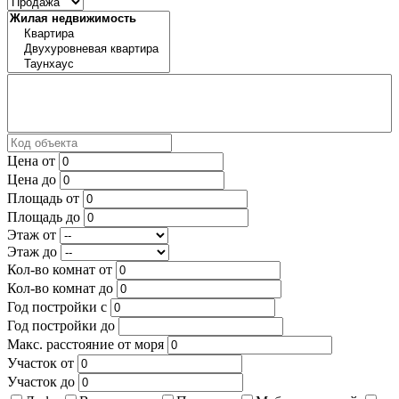
Цена от
Цена до
Площадь от
Площадь до
Этаж от
Этаж до
Кол-во комнат от
Кол-во комнат до
Год постройки с
Год постройки до
Макс. расстояние от моря
Участок от
Участок до