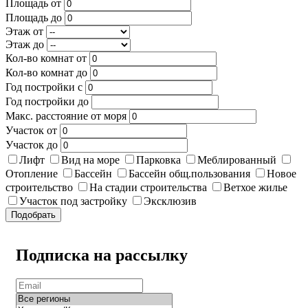
Площадь от
Площадь до
Этаж от
Этаж до
Кол-во комнат от
Кол-во комнат до
Год постройки с
Год постройки до
Макс. расстояние от моря
Участок от
Участок до
Лифт
Вид на море
Парковка
Меблированный
Отопление
Бассейн
Бассейн общ.пользования
Новое
строительство
На стадии строительства
Ветхое жилье
Участок под застройку
Эксклюзив
Подобрать
Подписка на рассылку