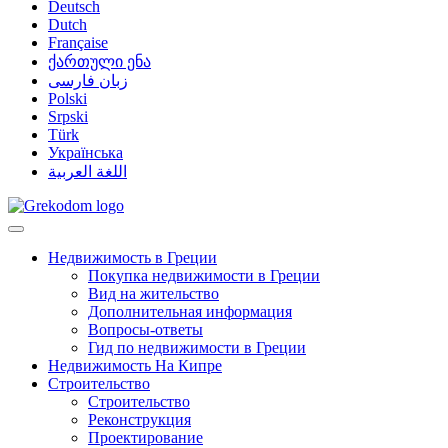
Deutsch
Dutch
Française
ქართული ენა
زبان فارسی
Polski
Srpski
Türk
Українська
اللغة العربية
Недвижимость в Греции
Покупка недвижимости в Греции
Вид на жительство
Дополнительная информация
Вопросы-ответы
Гид по недвижимости в Греции
Недвижимость На Кипре
Строительство
Строительство
Реконструкция
Проектирование