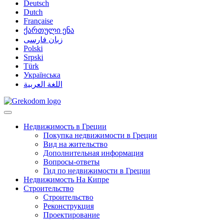
Deutsch
Dutch
Française
ქართული ენა
زبان فارسی
Polski
Srpski
Türk
Українська
اللغة العربية
Недвижимость в Греции
Покупка недвижимости в Греции
Вид на жительство
Дополнительная информация
Вопросы-ответы
Гид по недвижимости в Греции
Недвижимость На Кипре
Строительство
Строительство
Реконструкция
Проектирование