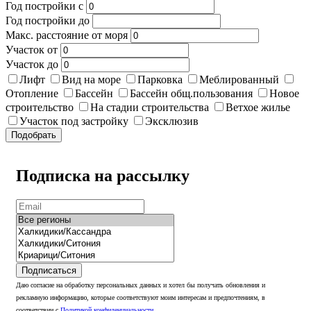
Год постройки с
Год постройки до
Макс. расстояние от моря
Участок от
Участок до
Лифт
Вид на море
Парковка
Меблированный
Отопление
Бассейн
Бассейн общ.пользования
Новое
строительство
На стадии строительства
Ветхое жилье
Участок под застройку
Эксклюзив
Подобрать
Подписка на рассылку
Подписаться
Даю согласие на обработку персональных данных и хотел бы получать обновления и
рекламную информацию, которые соответствуют моим интересам и предпочтениям, в
соответствии с
Политикой конфиденциальности