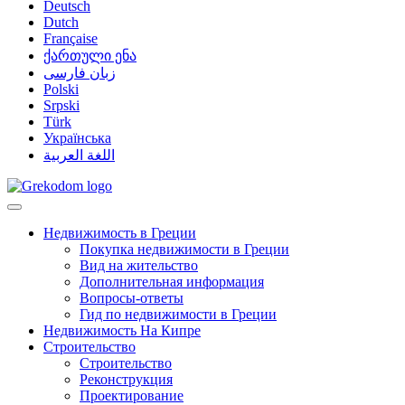
Deutsch
Dutch
Française
ქართული ენა
زبان فارسی
Polski
Srpski
Türk
Українська
اللغة العربية
Недвижимость в Греции
Покупка недвижимости в Греции
Вид на жительство
Дополнительная информация
Вопросы-ответы
Гид по недвижимости в Греции
Недвижимость На Кипре
Строительство
Строительство
Реконструкция
Проектирование