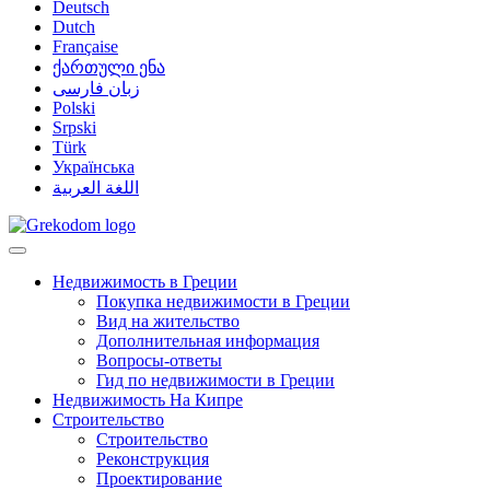
Deutsch
Dutch
Française
ქართული ენა
زبان فارسی
Polski
Srpski
Türk
Українська
اللغة العربية
Недвижимость в Греции
Покупка недвижимости в Греции
Вид на жительство
Дополнительная информация
Вопросы-ответы
Гид по недвижимости в Греции
Недвижимость На Кипре
Строительство
Строительство
Реконструкция
Проектирование