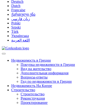
Deutsch
Dutch
Française
ქართული ენა
زبان فارسی
Polski
Srpski
Türk
Українська
اللغة العربية
Недвижимость в Греции
Покупка недвижимости в Греции
Вид на жительство
Дополнительная информация
Вопросы-ответы
Гид по недвижимости в Греции
Недвижимость На Кипре
Строительство
Строительство
Реконструкция
Проектирование