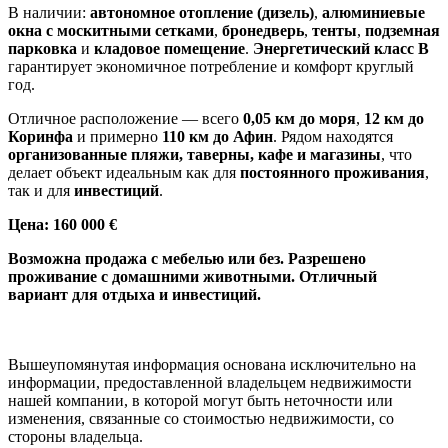
В наличии:
автономное отопление (дизель)
,
алюминиевые
окна с москитными сетками
,
бронедверь
,
тенты
,
подземная
парковка
и
кладовое помещение
.
Энергетический класс B
гарантирует экономичное потребление и комфорт круглый
год.
Отличное расположение — всего
0,05 км до моря
,
12 км до
Коринфа
и примерно
110 км до Афин
. Рядом находятся
организованные пляжи, таверны, кафе и магазины
, что
делает объект идеальным как для
постоянного проживания
,
так и для
инвестиций
.
Цена: 160 000 €
Возможна продажа с мебелью или без. Разрешено
проживание с домашними животными. Отличный
вариант для отдыха и инвестиций.
Вышеупомянутая информация основана исключительно на
информации, предоставленной владельцем недвижимости
нашей компании, в которой могут быть неточности или
изменения, связанные со стоимостью недвижимости, со
стороны владельца.