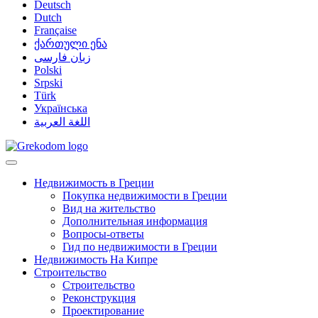
Deutsch
Dutch
Française
ქართული ენა
زبان فارسی
Polski
Srpski
Türk
Українська
اللغة العربية
Недвижимость в Греции
Покупка недвижимости в Греции
Вид на жительство
Дополнительная информация
Вопросы-ответы
Гид по недвижимости в Греции
Недвижимость На Кипре
Строительство
Строительство
Реконструкция
Проектирование