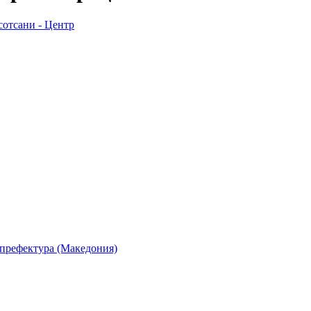
отсани - Центр
 префектура (Македония)