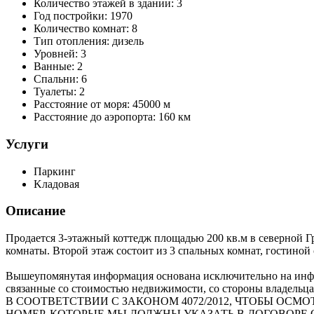
Количество этажей в здании:
3
Год постройки:
1970
Количество комнат:
8
Тип отопления:
дизель
Уровней:
3
Ванные:
2
Спальни:
6
Туалеты:
2
Расстояние от моря:
45000 м
Расстояние до аэропорта:
160 км
Услуги
Паркинг
Kладовая
Описание
Продается 3-этажный коттедж площадью 200 кв.м в северной Гр
комнаты. Второй этаж состоит из 3 спальных комнат, гостиной
Вышеупомянутая информация основана исключительно на инфо
связанные со стоимостью недвижимости, со стороны владельца
В СООТВЕТСТВИИ С ЗАКОНОМ 4072/2012, ЧТОБЫ О
НОМЕР, КОТОРЫЕ МЫ ДОЛЖНЫ УКАЗАТЬ В ДОГОВОРЕ 