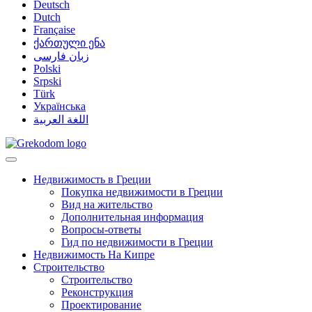
Deutsch
Dutch
Française
ქართული ენა
زبان فارسی
Polski
Srpski
Türk
Українська
اللغة العربية
Недвижимость в Греции
Покупка недвижимости в Греции
Вид на жительство
Дополнительная информация
Вопросы-ответы
Гид по недвижимости в Греции
Недвижимость На Кипре
Строительство
Строительство
Реконструкция
Проектирование