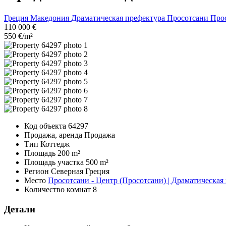
Греция
Македония
Драматическая префектура
Просотсани
Прос
110 000 €
550 €/m²
Код объекта
64297
Продажа, аренда
Продажа
Тип
Коттедж
Площадь
200 m²
Площадь участка
500 m²
Регион
Северная Греция
Место
Просотсани - Центр (Просотсани) | Драматическая
Количество комнат
8
Детали