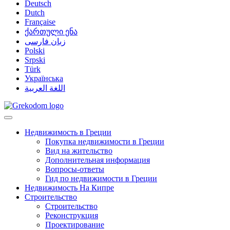
Deutsch
Dutch
Française
ქართული ენა
زبان فارسی
Polski
Srpski
Türk
Українська
اللغة العربية
Недвижимость в Греции
Покупка недвижимости в Греции
Вид на жительство
Дополнительная информация
Вопросы-ответы
Гид по недвижимости в Греции
Недвижимость На Кипре
Строительство
Строительство
Реконструкция
Проектирование