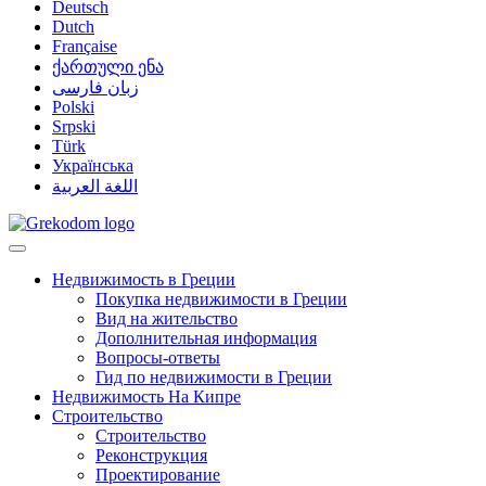
Deutsch
Dutch
Française
ქართული ენა
زبان فارسی
Polski
Srpski
Türk
Українська
اللغة العربية
Недвижимость в Греции
Покупка недвижимости в Греции
Вид на жительство
Дополнительная информация
Вопросы-ответы
Гид по недвижимости в Греции
Недвижимость На Кипре
Строительство
Строительство
Реконструкция
Проектирование