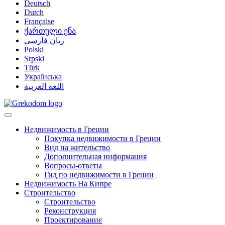
Deutsch
Dutch
Française
ქართული ენა
زبان فارسی
Polski
Srpski
Türk
Українська
اللغة العربية
Недвижимость в Греции
Покупка недвижимости в Греции
Вид на жительство
Дополнительная информация
Вопросы-ответы
Гид по недвижимости в Греции
Недвижимость На Кипре
Строительство
Строительство
Реконструкция
Проектирование