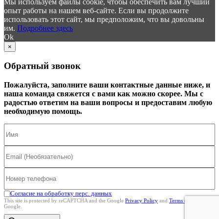
Мы используем файлы cookie, чтобы обеспечить вам лучший
опыт работы на нашем веб-сайте. Если вы продолжите
использовать этот сайт, мы предположим, что вы довольны
им.
Подробнее здесь
Ok
×
Обратный звонок
Пожалуйста, заполните ваши контактные данные ниже, и
наша команда свяжется с вами как можно скорее. Мы с
радостью ответим на ваши вопросы и предоставим любую
необходимую помощь.
Согласие на обработку перс. данных
This site is protected by reCAPTCHA and the Google
Privacy Policy
and
Terms of Service
Google.