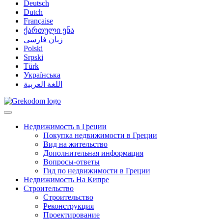
Deutsch
Dutch
Française
ქართული ენა
زبان فارسی
Polski
Srpski
Türk
Українська
اللغة العربية
Недвижимость в Греции
Покупка недвижимости в Греции
Вид на жительство
Дополнительная информация
Вопросы-ответы
Гид по недвижимости в Греции
Недвижимость На Кипре
Строительство
Строительство
Реконструкция
Проектирование