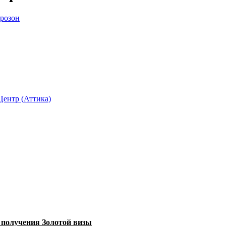
розон
Центр (Аттика)
 получения Золотой визы