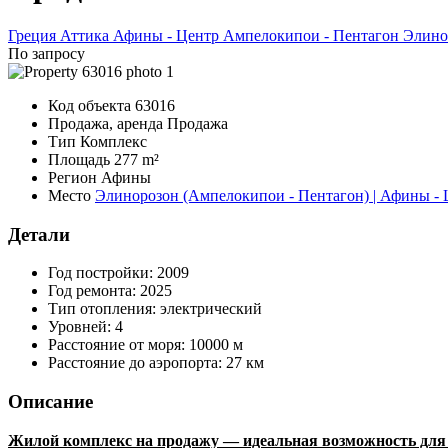
Греция
Аттика
Афины - Центр
Ампелокипои - Пентагон
Элино
По запросу
Код объекта
63016
Продажа, аренда
Продажа
Тип
Комплекс
Площадь
277 m²
Регион
Афины
Место
Элинорозон (Ампелокипои - Пентагон) | Афины - 
Детали
Год постройки:
2009
Год ремонта:
2025
Тип отопления:
электрический
Уровней:
4
Расстояние от моря:
10000 м
Расстояние до аэропорта:
27 км
Описание
Жилой комплекс на продажу — идеальная возможность для