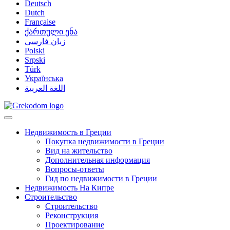
Deutsch
Dutch
Française
ქართული ენა
زبان فارسی
Polski
Srpski
Türk
Українська
اللغة العربية
Недвижимость в Греции
Покупка недвижимости в Греции
Вид на жительство
Дополнительная информация
Вопросы-ответы
Гид по недвижимости в Греции
Недвижимость На Кипре
Строительство
Строительство
Реконструкция
Проектирование