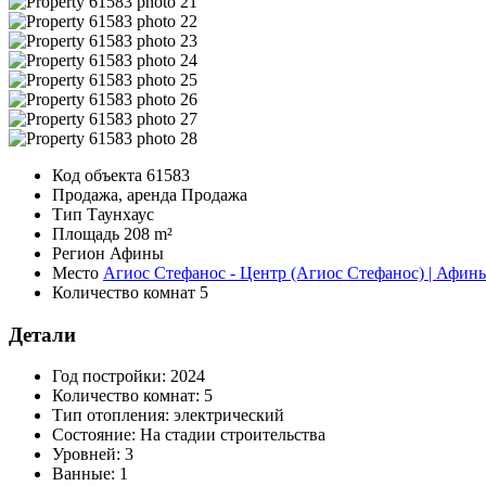
Код объекта
61583
Продажа, аренда
Продажа
Тип
Таунхаус
Площадь
208 m²
Регион
Афины
Место
Агиос Стефанос - Центр (Агиос Стефанос) | Афины
Количество комнат
5
Детали
Год постройки:
2024
Количество комнат:
5
Тип отопления:
электрический
Состояние:
На стадии строительства
Уровней:
3
Ванные:
1