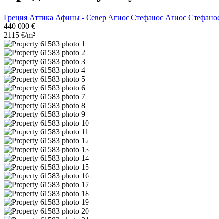
Греция
Аттика
Афины - Север
Агиос Стефанос
Агиос Стефанос
440 000 €
2115 €/m²