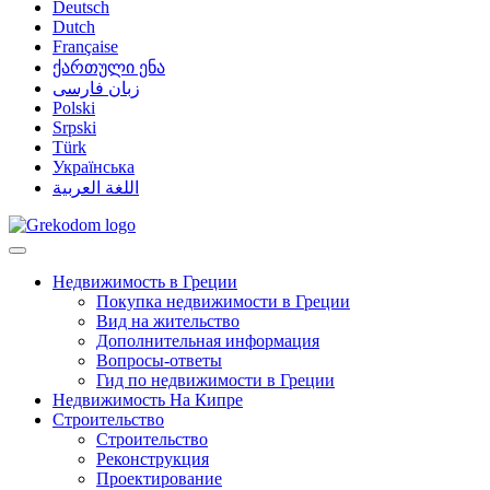
Deutsch
Dutch
Française
ქართული ენა
زبان فارسی
Polski
Srpski
Türk
Українська
اللغة العربية
Недвижимость в Греции
Покупка недвижимости в Греции
Вид на жительство
Дополнительная информация
Вопросы-ответы
Гид по недвижимости в Греции
Недвижимость На Кипре
Строительство
Строительство
Реконструкция
Проектирование