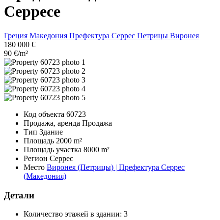
Серресе
Греция
Македония
Префектура Серрес
Петрицы
Виронея
180 000 €
90 €/m²
Код объекта
60723
Продажа, аренда
Продажа
Тип
Здание
Площадь
2000 m²
Площадь участка
8000 m²
Регион
Серрес
Место
Виронея (Петрицы) | Префектура Серрес
(Македония)
Детали
Количество этажей в здании:
3