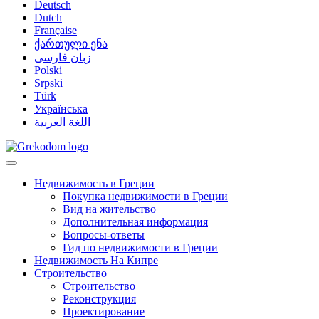
Deutsch
Dutch
Française
ქართული ენა
زبان فارسی
Polski
Srpski
Türk
Українська
اللغة العربية
Недвижимость в Греции
Покупка недвижимости в Греции
Вид на жительство
Дополнительная информация
Вопросы-ответы
Гид по недвижимости в Греции
Недвижимость На Кипре
Строительство
Строительство
Реконструкция
Проектирование