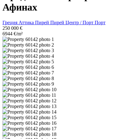
Афинах
Греция
Аттика
Пирей
Пирей Центр / Порт
Порт
250 000 €
6944 €/m²