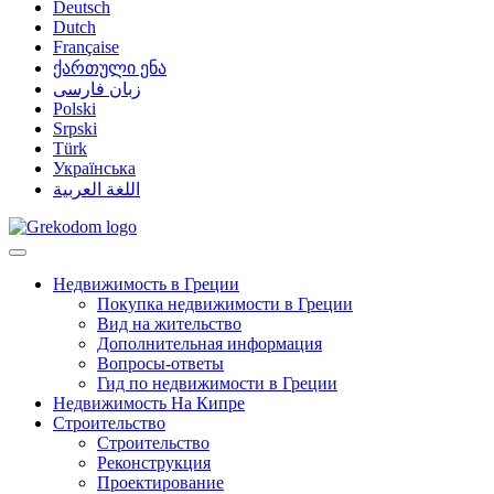
Deutsch
Dutch
Française
ქართული ენა
زبان فارسی
Polski
Srpski
Türk
Українська
اللغة العربية
Недвижимость в Греции
Покупка недвижимости в Греции
Вид на жительство
Дополнительная информация
Вопросы-ответы
Гид по недвижимости в Греции
Недвижимость На Кипре
Строительство
Строительство
Реконструкция
Проектирование