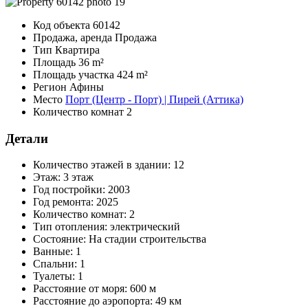
Код объекта
60142
Продажа, аренда
Продажа
Тип
Квартира
Площадь
36 m²
Площадь участка
424 m²
Регион
Афины
Место
Порт (Центр - Порт) | Пирей (Аттика)
Количество комнат
2
Детали
Количество этажей в здании:
12
Этаж:
3 этаж
Год постройки:
2003
Год ремонта:
2025
Количество комнат:
2
Тип отопления:
электрический
Состояние:
На стадии строительства
Ванные:
1
Спальни:
1
Туалеты:
1
Расстояние от моря:
600 м
Расстояние до аэропорта:
49 км