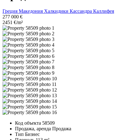
Греция
Македония
Халкидики
Кассандра
Каллифея
277 000 €
2451 €/m²
Код объекта
58509
Продажа, аренда
Продажа
Тип
Бизнес
Площадь
113 m²