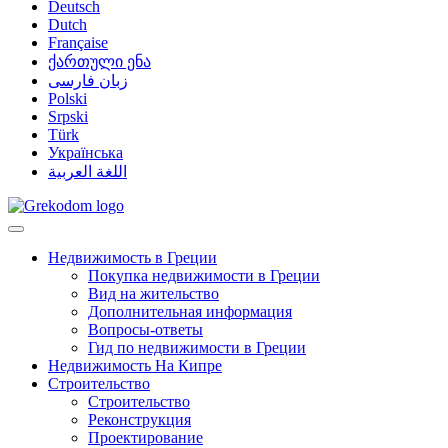
Deutsch
Dutch
Française
ქართული ენა
زبان فارسی
Polski
Srpski
Türk
Українська
اللغة العربية
Недвижимость в Греции
Покупка недвижимости в Греции
Вид на жительство
Дополнительная информация
Вопросы-ответы
Гид по недвижимости в Греции
Недвижимость На Кипре
Строительство
Строительство
Реконструкция
Проектирование