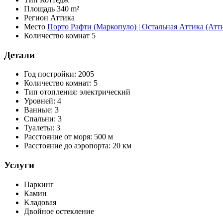
Площадь
340 m²
Регион
Аттика
Место
Порто Рафти (Маркопуло) | Остальная Аттика (Атт
Количество комнат
5
Детали
Год постройки:
2005
Количество комнат:
5
Тип отопления:
электрический
Уровней:
4
Ванные:
3
Спальни:
3
Туалеты:
3
Расстояние от моря:
500 м
Расстояние до аэропорта:
20 км
Услуги
Паркинг
Камин
Kладовая
Двойное остекление