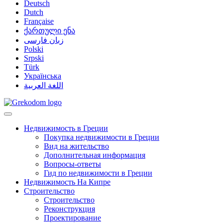
Deutsch
Dutch
Française
ქართული ენა
زبان فارسی
Polski
Srpski
Türk
Українська
اللغة العربية
Недвижимость в Греции
Покупка недвижимости в Греции
Вид на жительство
Дополнительная информация
Вопросы-ответы
Гид по недвижимости в Греции
Недвижимость На Кипре
Строительство
Строительство
Реконструкция
Проектирование