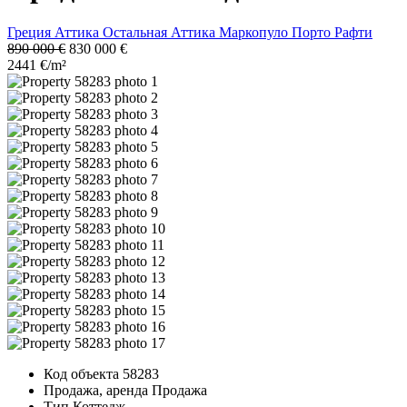
Греция
Аттика
Остальная Аттика
Маркопуло
Порто Рафти
890 000 €
830 000 €
2441 €/m²
Код объекта
58283
Продажа, аренда
Продажа
Тип
Коттедж