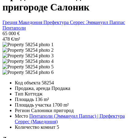
пригороде Салоник
Греция
Македония
Префектура Серрес
Эммануил Паппас
Пентаполи
65 000 €
478 €/m²
Код объекта
58254
Продажа, аренда
Продажа
Тип
Коттедж
Площадь
136 m²
Площадь участка
1700 m²
Регион
Салоники пригород
Место
Пентаполи (Эммануил Паппас) | Префектура
Серрес (Македония)
Количество комнат
5