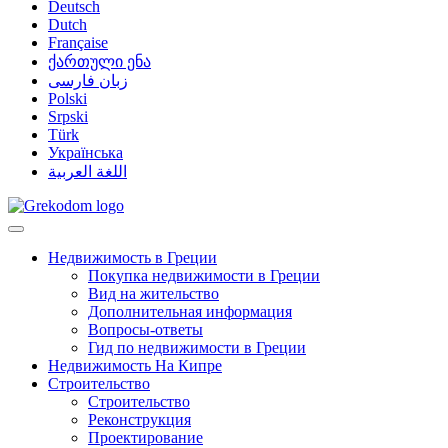
Deutsch
Dutch
Française
ქართული ენა
زبان فارسی
Polski
Srpski
Türk
Українська
اللغة العربية
Недвижимость в Греции
Покупка недвижимости в Греции
Вид на жительство
Дополнительная информация
Вопросы-ответы
Гид по недвижимости в Греции
Недвижимость На Кипре
Строительство
Строительство
Реконструкция
Проектирование