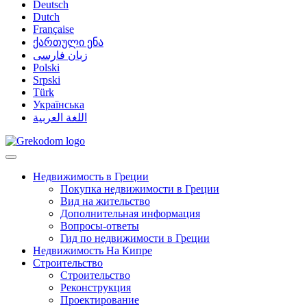
Deutsch
Dutch
Française
ქართული ენა
زبان فارسی
Polski
Srpski
Türk
Українська
اللغة العربية
Недвижимость в Греции
Покупка недвижимости в Греции
Вид на жительство
Дополнительная информация
Вопросы-ответы
Гид по недвижимости в Греции
Недвижимость На Кипре
Строительство
Строительство
Реконструкция
Проектирование