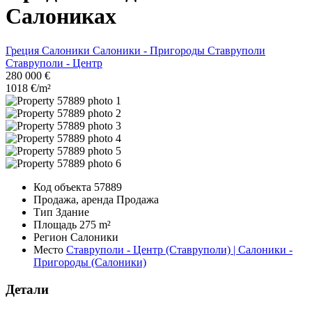
Салониках
Греция
Салоники
Салоники - Пригороды
Ставруполи
Ставруполи - Центр
280 000 €
1018 €/m²
Код объекта
57889
Продажа, аренда
Продажа
Тип
Здание
Площадь
275 m²
Регион
Салоники
Место
Ставруполи - Центр (Ставруполи) | Салоники -
Пригороды (Салоники)
Детали