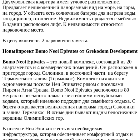
Двухуровневая квартира имеет угловое расположение.
Предлагает великолепный панорамный вид на море, на горы,
на город. У объекта есть солнечные батареи для нагрева воды,
кондиционер, отопление. Недвижимость продается с мебелью.
В здании расположен лифт. К недвижимости относится
парковочное место.
В цену включены 2 парковочных места.
Новыйпроект Bomo Neoi Epivates от Grekodom Development
Bomo Neoi Epivates
– это новый комплекс, состоящий из 20
апартаментов и 4 коммерческих помещений. Он расположен в
пригороде города Салоники, в восточной части, на берегу
Термического залива (Термаикос). Комплекс находится в
одноименном поселке Неи Эпиватес рядом с поселками
Пирея и Агиа Триада. Bomo Neoi Epivates расположен в 80
метрах от песчаного пляжа с чистейшими неглубокими
водами, который идеально подходит для семейного отдыха. С
берега открывается великолепная панорама города Салоники
и залива Термаикос. В ясные дни бывают видны белоснежные
вершины Олимпийских гор.
В поселке Неи Эпиватес есть вся необходимая
инфраструктура, которая обеспечивает комфортный отдых и
длительное проживание круглый год: магазины, рестораны,