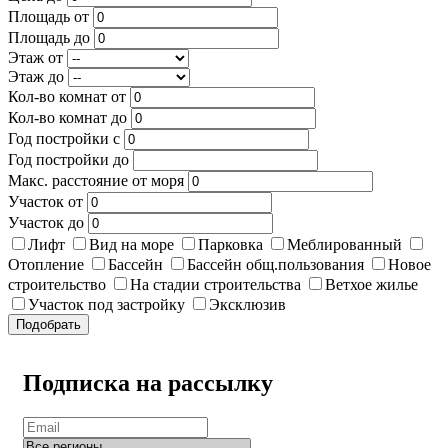
Площадь от
Площадь до
Этаж от
Этаж до
Кол-во комнат от
Кол-во комнат до
Год постройки с
Год постройки до
Макс. расстояние от моря
Участок от
Участок до
Лифт
Вид на море
Парковка
Меблированный
Отопление
Бассейн
Бассейн общ.пользования
Новое
строительство
На стадии строительства
Ветхое жилье
Участок под застройку
Эксклюзив
Подобрать
Подписка на рассылку