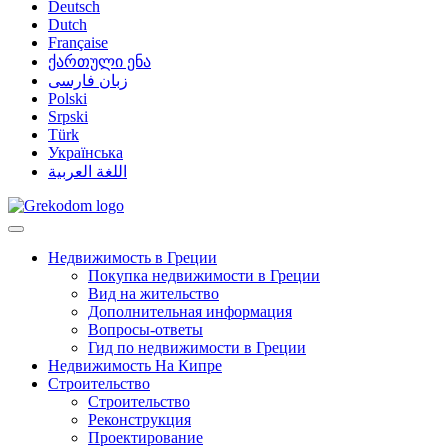
Deutsch
Dutch
Française
ქართული ენა
زبان فارسی
Polski
Srpski
Türk
Українська
اللغة العربية
Недвижимость в Греции
Покупка недвижимости в Греции
Вид на жительство
Дополнительная информация
Вопросы-ответы
Гид по недвижимости в Греции
Недвижимость На Кипре
Строительство
Строительство
Реконструкция
Проектирование