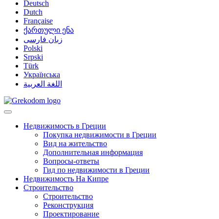
Deutsch
Dutch
Française
ქართული ენა
زبان فارسی
Polski
Srpski
Türk
Українська
اللغة العربية
Недвижимость в Греции
Покупка недвижимости в Греции
Вид на жительство
Дополнительная информация
Вопросы-ответы
Гид по недвижимости в Греции
Недвижимость На Кипре
Строительство
Строительство
Реконструкция
Проектирование