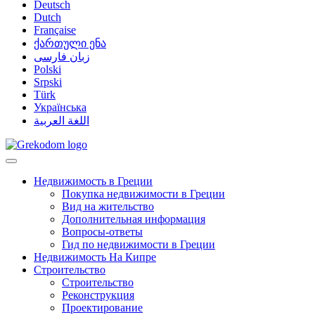
Deutsch
Dutch
Française
ქართული ენა
زبان فارسی
Polski
Srpski
Türk
Українська
اللغة العربية
Недвижимость в Греции
Покупка недвижимости в Греции
Вид на жительство
Дополнительная информация
Вопросы-ответы
Гид по недвижимости в Греции
Недвижимость На Кипре
Строительство
Строительство
Реконструкция
Проектирование