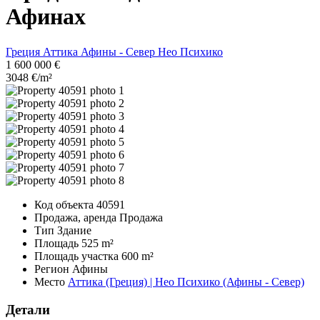
Афинах
Греция
Аттика
Афины - Север
Нео Психико
1 600 000 €
3048 €/m²
Код объекта
40591
Продажа, аренда
Продажа
Тип
Здание
Площадь
525 m²
Площадь участка
600 m²
Регион
Афины
Место
Аттика (Греция) | Нео Психико (Афины - Север)
Детали