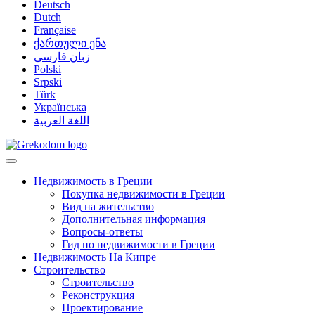
Deutsch
Dutch
Française
ქართული ენა
زبان فارسی
Polski
Srpski
Türk
Українська
اللغة العربية
Недвижимость в Греции
Покупка недвижимости в Греции
Вид на жительство
Дополнительная информация
Вопросы-ответы
Гид по недвижимости в Греции
Недвижимость На Кипре
Строительство
Строительство
Реконструкция
Проектирование