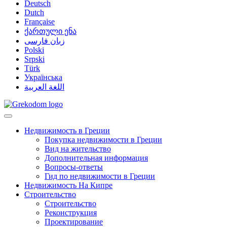
Deutsch
Dutch
Française
ქართული ენა
زبان فارسی
Polski
Srpski
Türk
Українська
اللغة العربية
Недвижимость в Греции
Покупка недвижимости в Греции
Вид на жительство
Дополнительная информация
Вопросы-ответы
Гид по недвижимости в Греции
Недвижимость На Кипре
Строительство
Строительство
Реконструкция
Проектирование