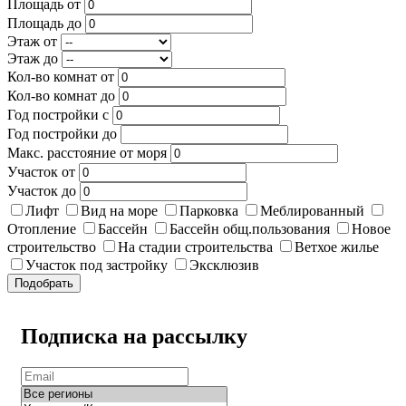
Площадь от
Площадь до
Этаж от
Этаж до
Кол-во комнат от
Кол-во комнат до
Год постройки с
Год постройки до
Макс. расстояние от моря
Участок от
Участок до
Лифт
Вид на море
Парковка
Меблированный
Отопление
Бассейн
Бассейн общ.пользования
Новое
строительство
На стадии строительства
Ветхое жилье
Участок под застройку
Эксклюзив
Подобрать
Подписка на рассылку