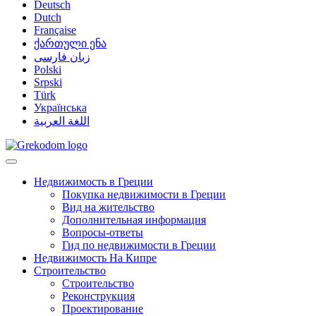
Deutsch
Dutch
Française
ქართული ენა
زبان فارسی
Polski
Srpski
Türk
Українська
اللغة العربية
Недвижимость в Греции
Покупка недвижимости в Греции
Вид на жительство
Дополнительная информация
Вопросы-ответы
Гид по недвижимости в Греции
Недвижимость На Кипре
Строительство
Строительство
Реконструкция
Проектирование