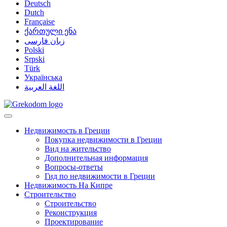
Deutsch
Dutch
Française
ქართული ენა
زبان فارسی
Polski
Srpski
Türk
Українська
اللغة العربية
Недвижимость в Греции
Покупка недвижимости в Греции
Вид на жительство
Дополнительная информация
Вопросы-ответы
Гид по недвижимости в Греции
Недвижимость На Кипре
Строительство
Строительство
Реконструкция
Проектирование