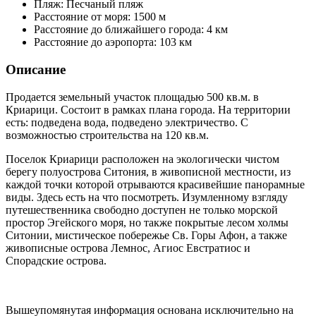
Пляж:
Песчаный пляж
Расстояние от моря:
1500 м
Расстояние до ближайшего города:
4 км
Расстояние до аэропорта:
103 км
Описание
Продается земельный участок площадью 500 кв.м. в
Криарици. Состоит в рамках плана города. На территории
есть: подведена вода, подведено электричество. С
возможностью строительства на 120 кв.м.
Поселок Криарици расположен на экологически чистом
берегу полуострова Ситония, в живописной местности, из
каждой точки которой отрываются красивейшие панорамные
виды. Здесь есть на что посмотреть. Изумленному взгляду
путешественника свободно доступен не только морской
простор Эгейского моря, но также покрытые лесом холмы
Ситонии, мистическое побережье Св. Горы Афон, а также
живописные острова Лемнос, Агиос Евстратиос и
Спорадские острова.
Вышеупомянутая информация основана исключительно на