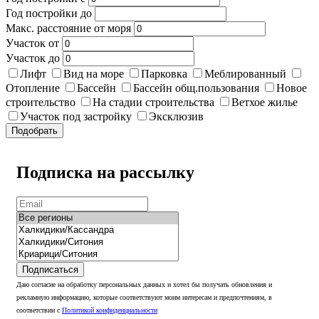
Год постройки до
Макс. расстояние от моря
Участок от
Участок до
Лифт
Вид на море
Парковка
Меблированный
Отопление
Бассейн
Бассейн общ.пользования
Новое
строительство
На стадии строительства
Ветхое жилье
Участок под застройку
Эксклюзив
Подобрать
Подписка на рассылку
Подписаться
Даю согласие на обработку персональных данных и хотел бы получать обновления и
рекламную информацию, которые соответствуют моим интересам и предпочтениям, в
соответствии с
Политикой конфиденциальности