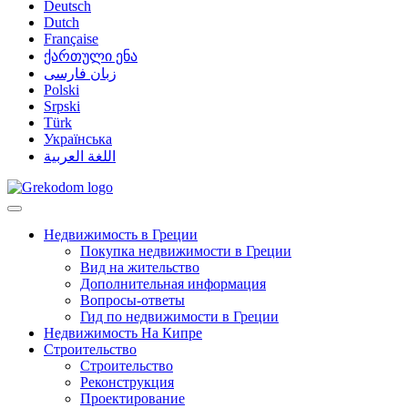
Deutsch
Dutch
Française
ქართული ენა
زبان فارسی
Polski
Srpski
Türk
Українська
اللغة العربية
Недвижимость в Греции
Покупка недвижимости в Греции
Вид на жительство
Дополнительная информация
Вопросы-ответы
Гид по недвижимости в Греции
Недвижимость На Кипре
Строительство
Строительство
Реконструкция
Проектирование