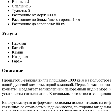
Ванные:
4
Спальни:
5
Туалеты:
5
Расстояние от моря:
400 м
Расстояние до ближайшего города:
1 км
Расстояние до аэропорта:
80 км
Услуги
Паркинг
Бассейн
Камин
Kладовая
Гараж
Описание
Продается 3-этажная вилла площадью 1000 кв.м на полуострове
одной душевой комнаты, одной кладовой. Первый этаж состоит 
комнаты. Предлагает великолепный панорамный вид на море, на
установлена сигнализация. К недвижимости относится парковоч
Вышеупомянутая информация основана исключительно на инфо
связанные со стоимостью недвижимости, со стороны владельца