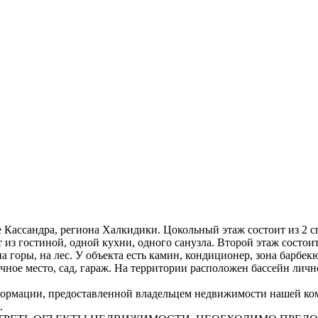
 Кассандра, региона Халкидики. Цокольный этаж состоит из 2 с
из гостиной, одной кухни, одного санузла. Второй этаж состои
 горы, на лес. У объекта есть камин, кондиционер, зона барбек
ное место, сад, гараж. На территории расположен бассейн личн
рмации, предоставленной владельцем недвижимости нашей комп
.