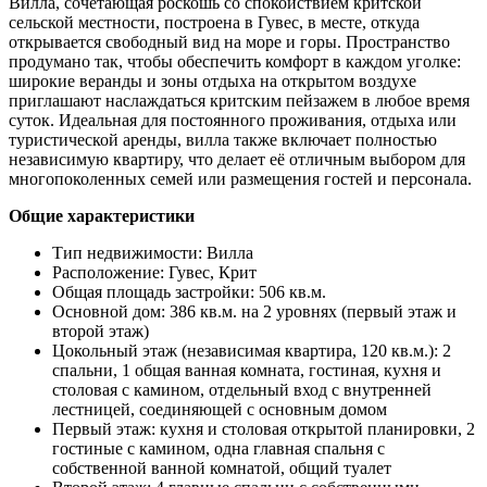
Вилла, сочетающая роскошь со спокойствием критской
сельской местности, построена в Гувес, в месте, откуда
открывается свободный вид на море и горы. Пространство
продумано так, чтобы обеспечить комфорт в каждом уголке:
широкие веранды и зоны отдыха на открытом воздухе
приглашают наслаждаться критским пейзажем в любое время
суток. Идеальная для постоянного проживания, отдыха или
туристической аренды, вилла также включает полностью
независимую квартиру, что делает её отличным выбором для
многопоколенных семей или размещения гостей и персонала.
Общие характеристики
Тип недвижимости: Вилла
Расположение: Гувес, Крит
Общая площадь застройки: 506 кв.м.
Основной дом: 386 кв.м. на 2 уровнях (первый этаж и
второй этаж)
Цокольный этаж (независимая квартира, 120 кв.м.): 2
спальни, 1 общая ванная комната, гостиная, кухня и
столовая с камином, отдельный вход с внутренней
лестницей, соединяющей с основным домом
Первый этаж: кухня и столовая открытой планировки, 2
гостиные с камином, одна главная спальня с
собственной ванной комнатой, общий туалет