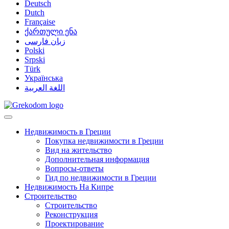
Deutsch
Dutch
Française
ქართული ენა
زبان فارسی
Polski
Srpski
Türk
Українська
اللغة العربية
Недвижимость в Греции
Покупка недвижимости в Греции
Вид на жительство
Дополнительная информация
Вопросы-ответы
Гид по недвижимости в Греции
Недвижимость На Кипре
Строительство
Строительство
Реконструкция
Проектирование