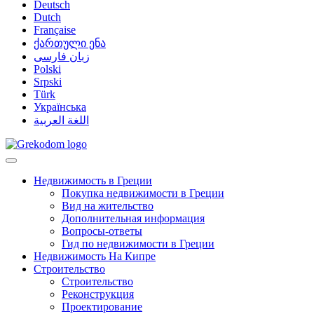
Deutsch
Dutch
Française
ქართული ენა
زبان فارسی
Polski
Srpski
Türk
Українська
اللغة العربية
Недвижимость в Греции
Покупка недвижимости в Греции
Вид на жительство
Дополнительная информация
Вопросы-ответы
Гид по недвижимости в Греции
Недвижимость На Кипре
Строительство
Строительство
Реконструкция
Проектирование