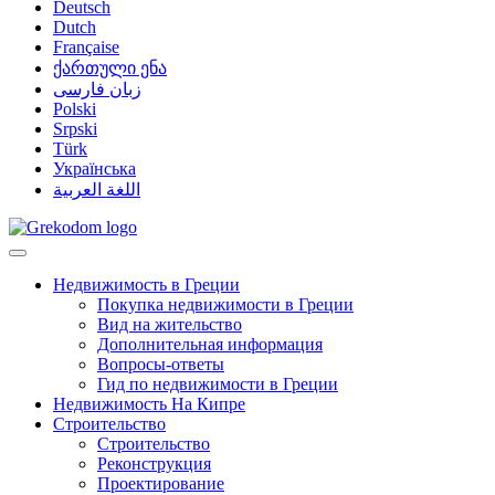
Deutsch
Dutch
Française
ქართული ენა
زبان فارسی
Polski
Srpski
Türk
Українська
اللغة العربية
Недвижимость в Греции
Покупка недвижимости в Греции
Вид на жительство
Дополнительная информация
Вопросы-ответы
Гид по недвижимости в Греции
Недвижимость На Кипре
Строительство
Строительство
Реконструкция
Проектирование