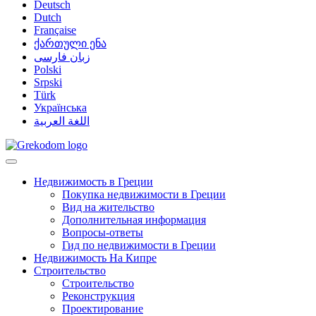
Deutsch
Dutch
Française
ქართული ენა
زبان فارسی
Polski
Srpski
Türk
Українська
اللغة العربية
Недвижимость в Греции
Покупка недвижимости в Греции
Вид на жительство
Дополнительная информация
Вопросы-ответы
Гид по недвижимости в Греции
Недвижимость На Кипре
Строительство
Строительство
Реконструкция
Проектирование