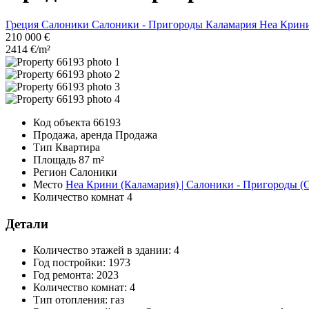
Греция
Салоники
Салоники - Пригороды
Каламария
Неа Крин
210 000 €
2414 €/m²
Код объекта
66193
Продажа, аренда
Продажа
Тип
Квартира
Площадь
87 m²
Регион
Салоники
Место
Неа Крини (Каламария) | Салоники - Пригороды (
Количество комнат
4
Детали
Количество этажей в здании:
4
Год постройки:
1973
Год ремонта:
2023
Количество комнат:
4
Тип отопления:
газ