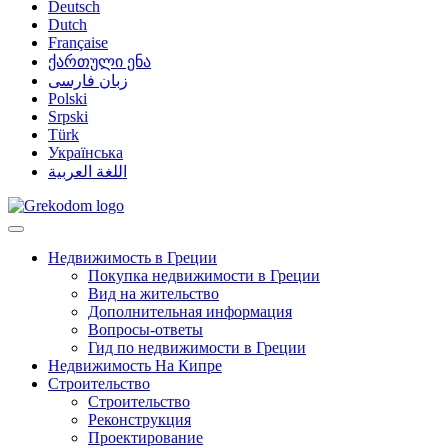
Deutsch
Dutch
Française
ქართული ენა
زبان فارسی
Polski
Srpski
Türk
Українська
اللغة العربية
Недвижимость в Греции
Покупка недвижимости в Греции
Вид на жительство
Дополнительная информация
Вопросы-ответы
Гид по недвижимости в Греции
Недвижимость На Кипре
Строительство
Строительство
Реконструкция
Проектирование