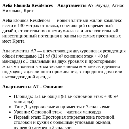
Aelia Elounda Residences – Апартаменты A7
Элунда, Агиос-
Николаос, Крит
Aelia Elounda Residences — новый элитный жилой комплекс
всего в 130 метрах от пляжа, сочетающий современный
дизайн, строительство премиум-класса и исключительный
инвестиционный потенциал в одном из самых престижных
мест Крита.
Апартаменты A7 — впечатляющая двухуровневая резиденция
общей площадью 121 м² (81 м² основной этаж + 40 м²
мансарда) с 3 спальнями на двух уровнях и просторными
жилыми зонами в этом эксклюзивном комплексе, идеально
подходящая для личного проживания, загородного дома или
высокодоходной аренды.
Апартаменты A7 – Описание
Площадь: 121 м² общая (81 м² основной этаж + 40 м²
мансарда)
Тип: Двухуровневые апартаменты с 3 спальнями
Уровни: Основной этаж + частная мансарда
Первый этаж: Просторная открытая зона гостиной,
столовой и кухни с большими угловыми окнами,
душевой санузел и 2 спальни