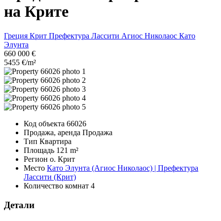
на Крите
Греция
Крит
Префектура Лассити
Агиос Николаос
Като
Элунта
660 000 €
5455 €/m²
Код объекта
66026
Продажа, аренда
Продажа
Тип
Квартира
Площадь
121 m²
Регион
о. Крит
Место
Като Элунта (Агиос Николаос) | Префектура
Лассити (Крит)
Количество комнат
4
Детали