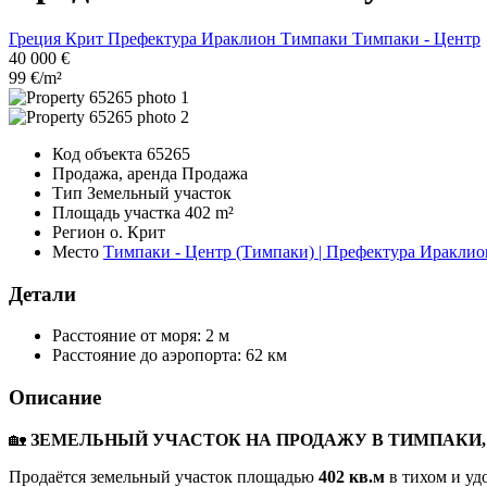
Греция
Крит
Префектура Ираклион
Тимпаки
Тимпаки - Центр
40 000 €
99 €/m²
Код объекта
65265
Продажа, аренда
Продажа
Тип
Земельный участок
Площадь участка
402 m²
Регион
о. Крит
Место
Тимпаки - Центр (Тимпаки) | Префектура Ираклио
Детали
Расстояние от моря:
2 м
Расстояние до аэропорта:
62 км
Описание
🏡
ЗЕМЕЛЬНЫЙ УЧАСТОК НА ПРОДАЖУ В ТИМПАКИ,
Продаётся земельный участок площадью
402 кв.м
в тихом и уд