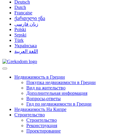
Deutsch
Dutch
Française
ქართული ენა
زبان فارسی
Polski
Srpski
Türk
Українська
اللغة العربية
Недвижимость в Греции
Покупка недвижимости в Греции
Вид на жительство
Дополнительная информация
Вопросы-ответы
Гид по недвижимости в Греции
Недвижимость На Кипре
Строительство
Строительство
Реконструкция
Проектирование