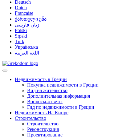
Deutsch
Dutch
Française
ქართული ენა
زبان فارسی
Polski
Srpski
Türk
Українська
اللغة العربية
Недвижимость в Греции
Покупка недвижимости в Греции
Вид на жительство
Дополнительная информация
Вопросы-ответы
Гид по недвижимости в Греции
Недвижимость На Кипре
Строительство
Строительство
Реконструкция
Проектирование