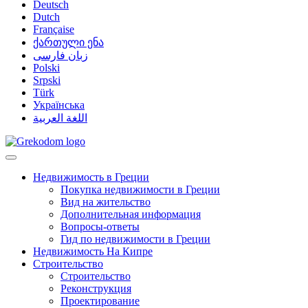
Deutsch
Dutch
Française
ქართული ენა
زبان فارسی
Polski
Srpski
Türk
Українська
اللغة العربية
Недвижимость в Греции
Покупка недвижимости в Греции
Вид на жительство
Дополнительная информация
Вопросы-ответы
Гид по недвижимости в Греции
Недвижимость На Кипре
Строительство
Строительство
Реконструкция
Проектирование