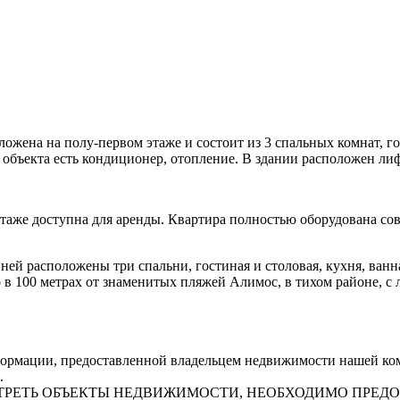
ложена на полу-первом этаже и состоит из 3 спальных комнат, г
У объекта есть кондиционер, отопление. В здании расположен ли
этаже доступна для аренды. Квартира полностью оборудована со
ей расположены три спальни, гостиная и столовая, кухня, ванна
 в 100 метрах от знаменитых пляжей Алимос, в тихом районе, с
рмации, предоставленной владельцем недвижимости нашей комп
.
СМОТРЕТЬ ОБЪЕКТЫ НЕДВИЖИМОСТИ, НЕОБХОДИМО ПРЕ