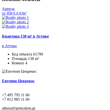
Аренда
от 950 €
6 €/m²
Квартира 138 m² в Аттике
в Аттике
Код объекта
61799
Площадь
138 m²
Комнат
4
Евгения Цекрекос
+7 495 795 11 60
+7 812 985 11 60
athens@grekodom.gr