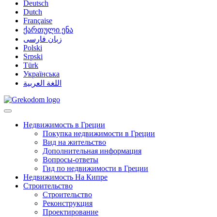
Deutsch
Dutch
Française
ქართული ენა
زبان فارسی
Polski
Srpski
Türk
Українська
اللغة العربية
Недвижимость в Греции
Покупка недвижимости в Греции
Вид на жительство
Дополнительная информация
Вопросы-ответы
Гид по недвижимости в Греции
Недвижимость На Кипре
Строительство
Строительство
Реконструкция
Проектирование