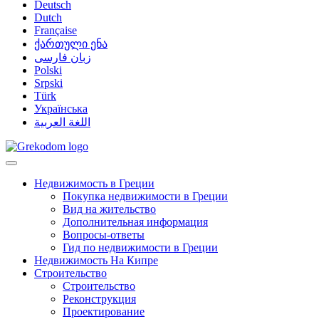
Deutsch
Dutch
Française
ქართული ენა
زبان فارسی
Polski
Srpski
Türk
Українська
اللغة العربية
Недвижимость в Греции
Покупка недвижимости в Греции
Вид на жительство
Дополнительная информация
Вопросы-ответы
Гид по недвижимости в Греции
Недвижимость На Кипре
Строительство
Строительство
Реконструкция
Проектирование