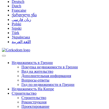
Deutsch
Dutch
Française
ქართული ენა
زبان فارسی
Polski
Srpski
Türk
Українська
اللغة العربية
Недвижимость в Греции
Покупка недвижимости в Греции
Вид на жительство
Дополнительная информация
Вопросы-ответы
Гид по недвижимости в Греции
Недвижимость На Кипре
Строительство
Строительство
Реконструкция
Проектирование