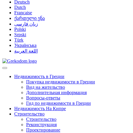
Deutsch
Dutch
Française
ქართული ენა
زبان فارسی
Polski
Srpski
Türk
Українська
اللغة العربية
Недвижимость в Греции
Покупка недвижимости в Греции
Вид на жительство
Дополнительная информация
Вопросы-ответы
Гид по недвижимости в Греции
Недвижимость На Кипре
Строительство
Строительство
Реконструкция
Проектирование