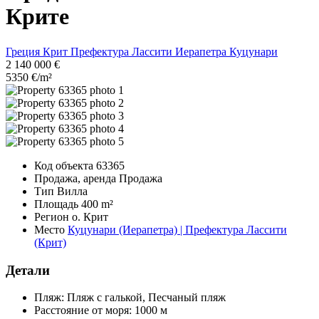
Крите
Греция
Крит
Префектура Лассити
Иерапетра
Куцунари
2 140 000 €
5350 €/m²
Код объекта
63365
Продажа, аренда
Продажа
Тип
Вилла
Площадь
400 m²
Регион
о. Крит
Место
Куцунари (Иерапетра) | Префектура Лассити
(Крит)
Детали
Пляж:
Пляж с галькой, Песчаный пляж
Расстояние от моря:
1000 м