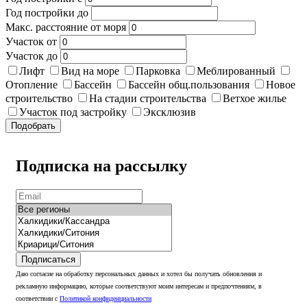
Год постройки до
Макс. расстояние от моря
Участок от
Участок до
Лифт
Вид на море
Парковка
Меблированный
Отопление
Бассейн
Бассейн общ.пользования
Новое
строительство
На стадии строительства
Ветхое жилье
Участок под застройку
Эксклюзив
Подобрать
Подписка на рассылку
Подписаться
Даю согласие на обработку персональных данных и хотел бы получать обновления и
рекламную информацию, которые соответствуют моим интересам и предпочтениям, в
соответствии с
Политикой конфиденциальности