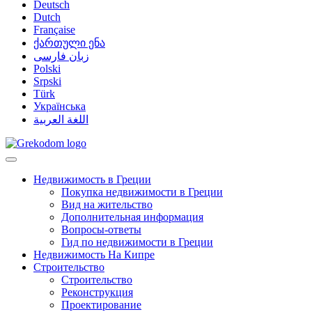
Deutsch
Dutch
Française
ქართული ენა
زبان فارسی
Polski
Srpski
Türk
Українська
اللغة العربية
Недвижимость в Греции
Покупка недвижимости в Греции
Вид на жительство
Дополнительная информация
Вопросы-ответы
Гид по недвижимости в Греции
Недвижимость На Кипре
Строительство
Строительство
Реконструкция
Проектирование