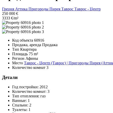
Греция
Аттика
Пригороды Пирея
Таврос
Таврос - Центр
250 000 €
3333 €/m²
Код объекта
60916
Продажа, аренда
Продажа
Тип
Квартира
Площадь
75 m²
Регион
Афины
Место
Таврос - Центр (Таврос) | Пригороды Пирея (Аттик
Количество комнат
3
Детали
Год постройки:
2012
Количество комнат:
3
Тип отопления:
газ
Ванные:
1
Спальни:
2
Туалеты:
1