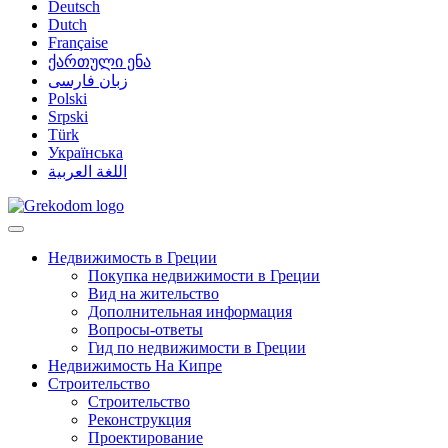
Deutsch
Dutch
Française
ქართული ენა
زبان فارسی
Polski
Srpski
Türk
Українська
اللغة العربية
Недвижимость в Греции
Покупка недвижимости в Греции
Вид на жительство
Дополнительная информация
Вопросы-ответы
Гид по недвижимости в Греции
Недвижимость На Кипре
Строительство
Строительство
Реконструкция
Проектирование